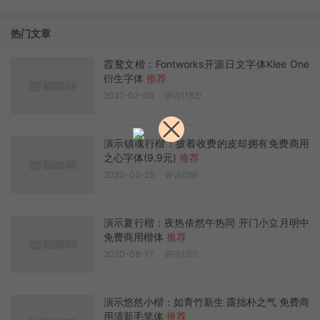
热门文章
霞鹜文楷：Fontworks开源日文字体Klee One
衍生字体
推荐
2021-02-06
评论(182)
演示镇魂行楷：披着收费的皮却拥有免费商用
之心字体(9.9元)
推荐
2020-05-25
评论(99)
演示夏行楷：夜热依然午热同 开门小立月明中
免费商用楷体
推荐
2020-08-17
评论(20)
演示悠然小楷：如青竹新生 露拙朴之气 免费商
用清新毛笔体
推荐