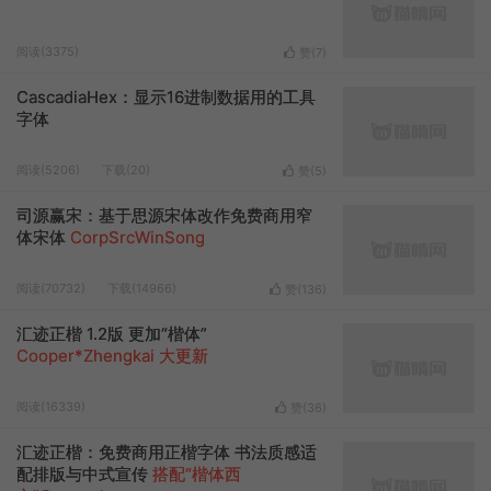
阅读(3375)
赞(
7
)
CascadiaHex：显示16进制数据用的工具
字体
阅读(5206)
下载(20)
赞(
5
)
司源赢宋：基于思源宋体改作免费商用窄
体宋体
CorpSrcWinSong
阅读(70732)
下载(14966)
赞(
136
)
汇迹正楷 1.2版 更加“楷体”
Cooper*Zhengkai 大更新
阅读(16339)
赞(
36
)
汇迹正楷：免费商用正楷字体 书法质感适
配排版与中式宣传
搭配“楷体西