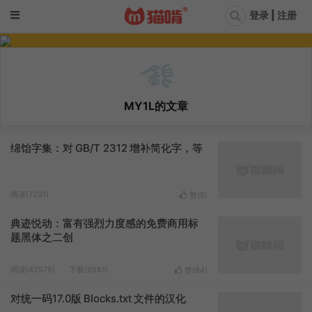
登录 | 注册
MY1L的文章
绵饴字集：对 GB/T 2312 增补简化字，等
阅读(7201)
赞(
8
)
典迹悦动：富有强烈力度感的免费商用标
题黑体之二创
阅读(42575)
下载(9581)
赞(
84
)
对统一码17.0版 Blocks.txt 文件的汉化