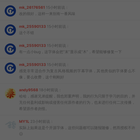
mk_26176561
15小时前说：
改的很好，这样一来别有一番风味
mk_25590133
15小时前说：
这个不错
mk_25590133
15小时前说：
有一点小bug，这字体会把“末”显示成“木”，希望能够修复一下
mk_25590133
15小时前说：
感觉非常适合作为复古风格视频的字幕字体，其他类似的字体要么不
像，要么收费，这个刚刚好
andy9568
18小时前说：
哈哈，感谢兄弟提醒，我也郑重声明，我的行为只限于学习的目的，并
无任何盈利或影响或侵害任何原作者的行为，也未进行任何二次传播，
希望原作者勿怪。
MY1L
23小时前说：
实际上如果这是个开源字体，这些问题都可以随报随修，然而授权不许
😑