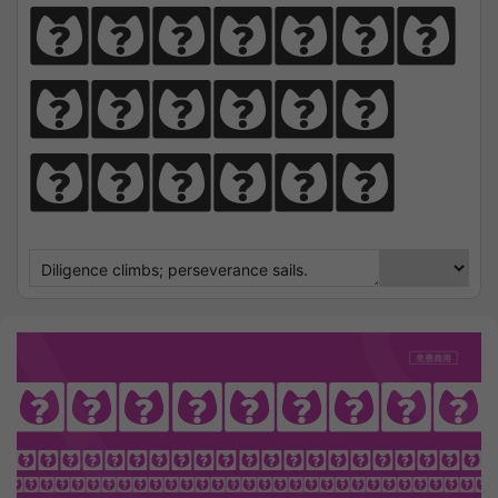
perseve
rance 
sails.
Wendy One
OTHING SEEK NOTHING FI
 Sharpens Love, presence strengt