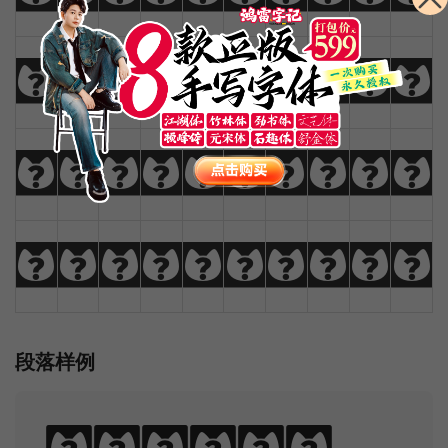
!
@
#
$
%
^
&
*
(
)
_
+
-
=
{
}
|
[
]
?
:
;
"
'
<
>
,
.
/
\
段落样例