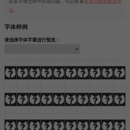
安装字体过程中出现问题，可以查看
常见问题及解决办
法
。
字体样例
请选择字体字重进行预览：
A
B
C
D
E
F
G
H
I
J
K
L
M
N
O
P
Q
R
S
T
U
V
W
X
Y
Z
À
Á
Â
Ã