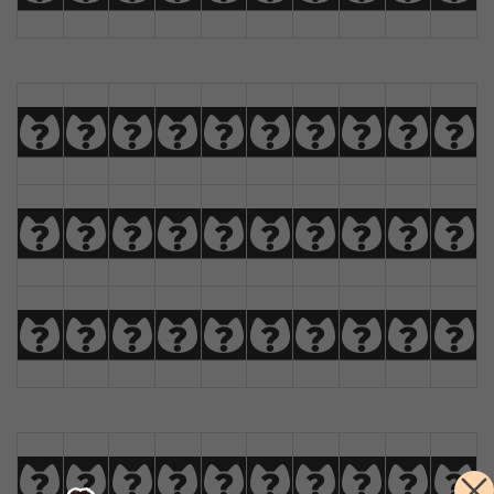
a
b
c
d
e
f
g
h
i
j
k
l
m
n
o
p
q
r
s
t
u
v
w
x
y
z
Ä
Å
Æ
Ç
0
1
2
3
4
5
6
7
8
9