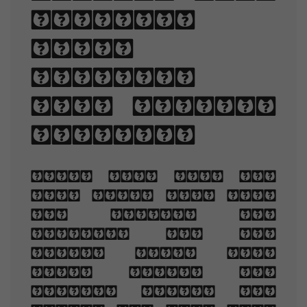
lengths,
line-
spacing,
and letter-
spacing.
When you are old
and grey and full
of sleep, And
nodding by the
fire, take down
this book, And
slowly read, and