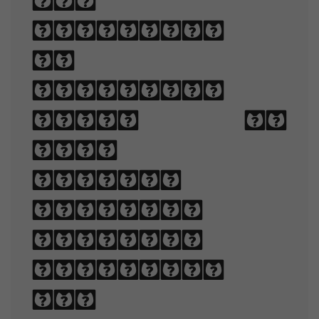
and
technique
of
arranging
type to
make
written
language
legible,
readable,
and