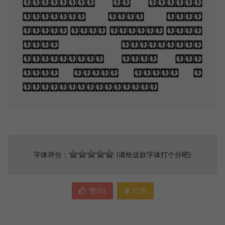
Murmur, a little
sadly, how Love
fled And paced upon
the mountains
overhead And hid
his face amid a
crowd of stars.
字体评分：
(请给这款字体打个分吧)
赞(
5
)
打赏