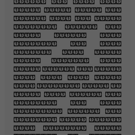
dream of the soft
look Your eyes had
once, and of their
shadows deep; How
many loved your
moments of glad
grace, And loved
your beauty with
love false or true,
But one man loved
the pilgrim soul in
you, And loved the
sorrows of your
changing face. And
bending down beside
the glowing bars,