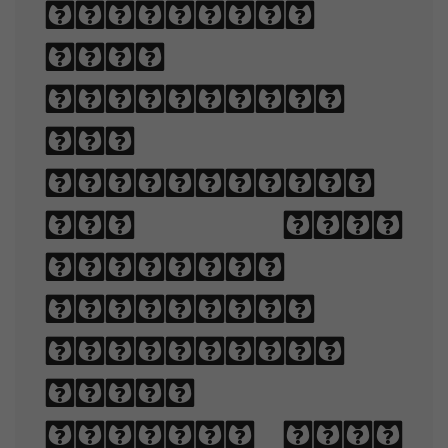
appealing
when
displayed.
The
arrangement
of type
involves
selecting
typefaces,
point
sizes, line