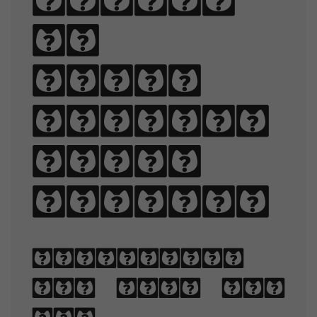
Sphinx
of
black
quartz,
judge
my vow.
Typography
is the art