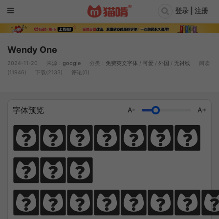
登录 | 注册
Wendy One
2024-11-20
来源：
google
分类：
免费英文字体
/
可爱
/
外国
/
无衬线
阅读
(11946)
下载(2133)
评论(0)
字体预览
A-
A+
Diligen
ce 
climbs; 