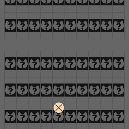
u
v
w
x
y
z
Ä
Å
Æ
Ç
0
1
2
3
4
5
6
7
8
9
!
@
#
$
%
^
&
*
(
)
_
+
-
=
{
}
|
[
]
?