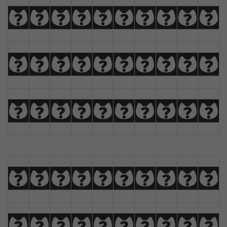
A
B
C
D
E
F
G
H
I
J
K
L
M
N
O
P
Q
R
S
T
U
V
W
X
Y
Z
À
Á
Â
Ã
a
b
c
d
e
f
g
h
i
j
k
l
m
n
o
p
q
r
s
t