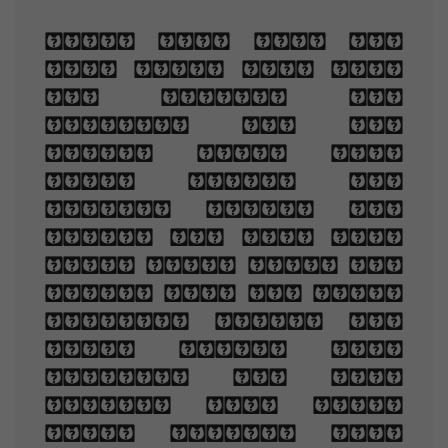
When you are old
and grey and full
of sleep, And
nodding by the
fire, take down
this book, And
slowly read, and
dream of the soft
look Your eyes had
once, and of their
shadows deep; How
many loved your
moments of glad
grace, And loved
your beauty with