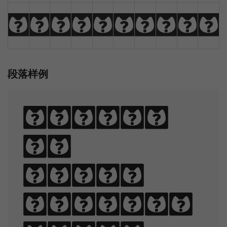
:
;
"
'
<
>
,
.
/
\
段落样例
Sphinx
of
black
quartz,