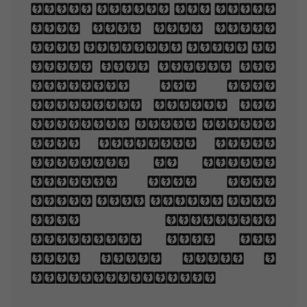
love false or true,
But one man loved
the pilgrim soul in
you, And loved the
sorrows of your
changing face. And
bending down beside
the glowing bars,
Murmur, a little
sadly, how Love
fled And paced upon
the mountains
overhead And hid
his face amid a
crowd of stars.