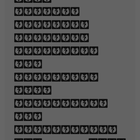
written
language
legible,
readable,
and
appealing
when
displayed.
The
arrangement