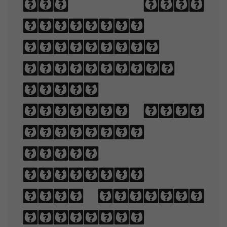
of type
involves
selecting
typefaces,
point
sizes, line
lengths,
line-
spacing,
and letter-
spacing.