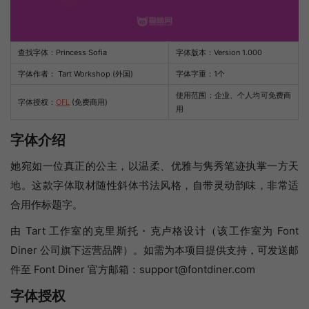
查找字体：
Princess Sofia
字体版本：Version 1.000
字体作者： Tart Workshop (外国)
字体字重：1个
使用范围：企业、个人均可免费商
字体授权：
OFL
(免费商用)
用
字体介绍
她宛如一位真正的公主，以温柔、优雅与隽秀笔迹执掌一方天
地。这款字体取材随性斜体书法风格，自带灵动韵味，非常适
合用作标题字。
由 Tart 工作室的克里斯托・克卢格设计（该工作室为 Font
Diner 公司旗下运营品牌）。如需为本项目提供支持，可发送邮
件至 Font Diner 官方邮箱：support@fontdiner.com
字体授权