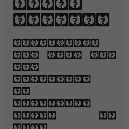
judge
my vow.
Typography
is the art
and
technique
of
arranging
type to
make