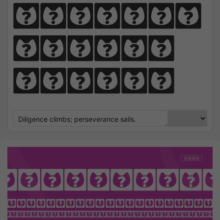
perseve
rance 
sails.
incess So
OTHING SEEK NOTHING FI
 Sharpens Love, presence strengt