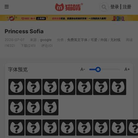
登录 | 注册
Princess Sofia
2026-07-07
来源：
google
分类：
免费英文字体
/
可爱
/
外国
/
无衬线
阅读
(1632)
下载(241)
评论(0)
字体预览
A-
A+
Diligen
ce 
climbs; 