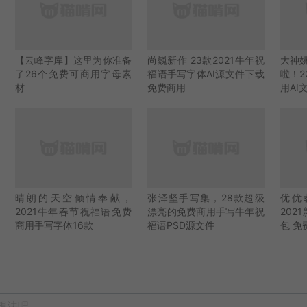
【云峰字库】这里为你准备
尚巍新作 23款2021牛年祝
大神
了26个免费可商用字母素
福语手写字体AI源文件下载
啦！
材
免费商用
用AI
晴朗的天空倾情奉献，
张泽坚手写集，28款超级
优优
2021牛年春节祝福语免费
漂亮的免费商用手写牛年祝
20
商用手写字体16款
福语PSD源文件
包 免