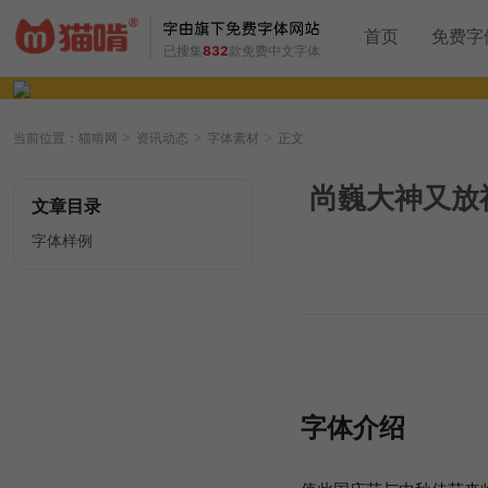
首页
免费字
已搜集
832
款免费中文字体
当前位置：
猫啃网
资讯动态
字体素材
正文
>
>
>
尚巍大神又放
文章目录
字体样例
字体介绍