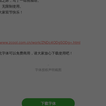
临之际，写了一组祝福语。
、无限制使用。
大家双节快乐！
//www.zcool.com.cn/work/ZNDc4ODg5ODg=.html
此字体可以免费商用，请大家放心下载使用吧！
字体授权声明截图
下载字体