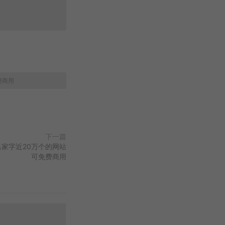
费商用
下一篇
家字近20万个的网站
可免费商用