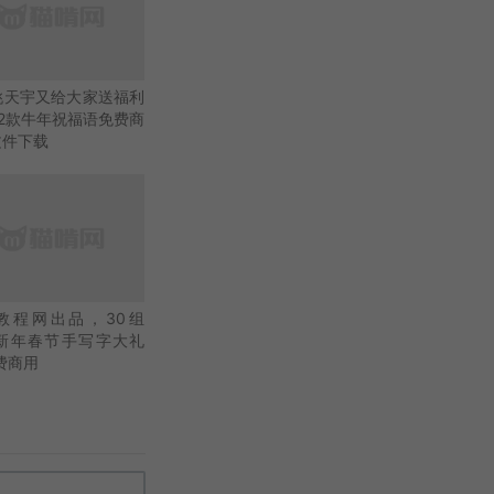
姚天宇又给大家送福利
22款牛年祝福语免费商
文件下载
教程网出品，30组
21新年春节手写字大礼
费商用