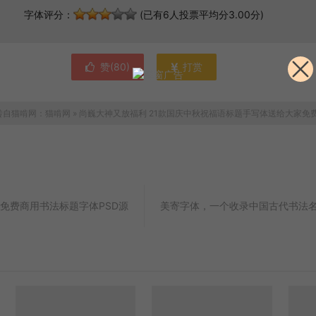
字体评分：
(已有6人投票平均分3.00分)
赞(
80
)
打赏
转自猫啃网：
猫啃网
»
尚巍大神又放福利 21款国庆中秋祝福语标题手写体送给大家免
免费商用书法标题字体PSD源
美寄字体，一个收录中国古代书法名