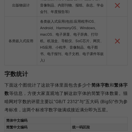
出版物设计
音像制品、内部刊物、报纸、杂志、学会
会刊、年度报告等)
各类嵌入式应用(包括:应用程序iOS、
Android、HarmonyOS、Windows、
macOS、电子屏显、电子辞典、打印
各类嵌入式应用
机、机顶盒、导航仪、SoC芯片、网页、
H5应用、小程序、音像制品、电子图
书、电子报刊、电子文档、电子课件等嵌
入)
字数统计
下面这个图统计了这款字体里面包含多少个
简体字数
和
繁体字
数
等信息，方便大家直观地了解这款字体的简繁字体数量。猫
啃网对字数的评星主要以“GB/T 2312”与“五大码 (Big5)"作为参
考标准，这两个标准字数字做满或接近满分即为五星。
简体中文编码
简繁中文编码
统一码区段