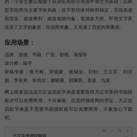
内；字形主要以殷墟卜辞原拓和部分周原甲骨文为基础；以典
型宾组类为主要字体风格；其字形结体对称而稳定，其线条遒
劲坚实、挺拔爽利，曲直粗细均备，笔画多方折。甲骨文字库
还原了文字的象形，生动而有趣，又充满了历史的厚重感。
应用场景：
品牌、游戏、书籍、广告、影视、海报等
设计师：陈宇
审稿专家：黄天树、宋镇豪、黄锡全、刘钊、王立军、刘洪
彪、李有来、朱培尔、虞晓勇、邵佩英、袁波、仇寅
网上很多说法说方正这四款字体是需要取得方正字库的书面授
权才可以免费商用，十分麻烦。但是经猫啃网的求证，方正这
四款字体是不需要书面授权就可以免费商用，大家放心下载
吧。