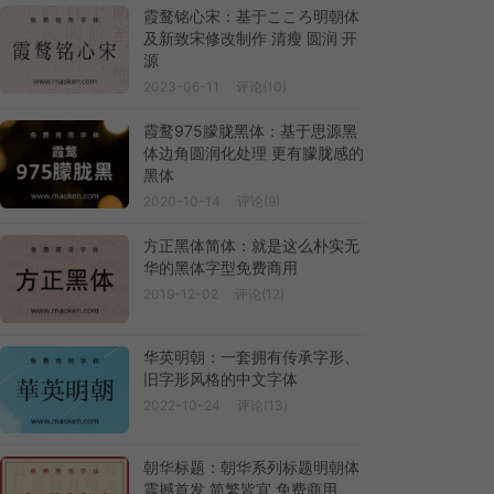
霞鹜铭心宋：基于こころ明朝体
及新致宋修改制作 清瘦 圆润 开
源
2023-06-11
评论(10)
霞鹜975朦胧黑体：基于思源黑
体边角圆润化处理 更有朦胧感的
黑体
2020-10-14
评论(9)
方正黑体简体：就是这么朴实无
华的黑体字型免费商用
2019-12-02
评论(12)
华英明朝：一套拥有传承字形、
旧字形风格的中文字体
2022-10-24
评论(13)
朝华标题：朝华系列标题明朝体
震撼首发 简繁皆宜 免费商用