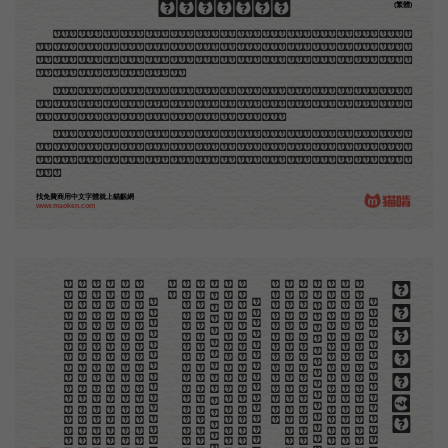
木刻創作法·序
(繁體)
地不問東西，凡木刻的圖版，向來是畫管畫，刻管刻，印管印的。中國用得最早，而照例也久經衰
退；清光緒中，英人傅蘭雅氏編印《格致彙編》，插圖就已非中國刻工所能刻，精細的必需由英國運了
圖版來。那就是所謂「木口木刻」，也即「複製木刻」，和用在編給印度人讀的英文書，後來也就移給
中國人讀的英文書上的插畫，是同類的。
那時我還是一個兒童，見了這些圖，便震驚於它的精工活潑，當作寶貝看。到近幾年，才知道西洋
還有一種由畫家一手造成的版畫，也就是原畫，倘用木版，便叫作「創作木刻」，是藝術家直接的創作
品，毫不假手於刻者和印者的。現在我們所要紹介的，便是這一種。
但是至今沒有一本講說木刻的書，這才是第一本。雖然稍簡略，卻已經給了讀者一個大意。由此發
展下去，路是廣大得很。題材會豐富起來的，技藝也會精煉起來的，採取新法，加以中國舊日之所長，
還有開出一條新的路徑來的希望。那時作者各將自己的本領和心得，貢獻出來，中國的木刻界就會發生
光焰。
找免費商用中文字體就上貓齦網
www.maoken.com
。
第
意
富
加
來
貢
。
驚
才
也
刻
者
種
。
畫
例
《
精
「
給
的
木刻創作法·序
但
是
至
今
沒
有
一
本
講
說
木
刻
的
書
，
這
才
是
一
本
。
雖
然
稍
簡
略
，
卻
已
經
給
了
讀
者
一
個
大
。
由
此
發
展
下
去
，
路
是
廣
大
得
很
。
題
材
會
豐
起
來
的
，
技
藝
也
會
精
煉
起
來
的
，
採
取
新
法
，
以
中
國
舊
日
之
所
長
，
還
有
開
出
一
條
新
的
路
徑
的
希
望
。
那
時
作
者
各
將
自
己
的
本
領
和
心
得
，
獻
出
來
，
中
國
的
木
刻
界
就
會
發
生
光
焰
那
時
我
還
是
一
個
兒
童
，
見
了
這
些
圖
，
便
震
於
它
的
精
工
活
潑
，
當
作
寶
貝
看
。
到
近
幾
年
，
知
道
西
洋
還
有
一
種
由
畫
家
一
手
造
成
的
版
畫
，
就
是
原
畫
，
倘
用
木
版
，
便
叫
作
「
創
作
木
」
，
是
藝
術
家
直
接
的
創
作
品
，
毫
不
假
手
於
刻
和
印
者
的
。
現
在
我
們
所
要
紹
介
的
，
便
是
這
一
地
不
問
東
西
，
凡
木
刻
的
圖
版
，
向
來
是
畫
管
，
刻
管
刻
，
印
管
印
的
。
中
國
用
得
最
早
，
而
照
也
久
經
衰
退
；
清
光
緒
中
，
英
人
傅
蘭
雅
氏
編
印
格
致
彙
編
》
，
插
圖
就
已
非
中
國
刻
工
所
能
刻
，
細
的
必
需
由
英
國
運
了
圖
版
來
。
那
就
是
所
謂
木
口
木
刻
」
，
也
即
「
複
製
木
刻
」
，
和
用
在
編
印
度
人
讀
的
英
文
書
，
後
來
也
就
移
給
中
國
人
讀
英
文
書
上
的
插
畫
，
是
同
類
的