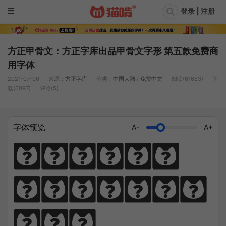
登录 | 注册
方正甲骨文：方正字库出品甲骨文字形 第五款免费商
用字体
2021-07-06
来源：
方正字库
分类：
中国大陆
/
免费中文
阅读(61653)
下
载(6097)
评论(5)
字体预览
A-
A+
猫笔千锤岁月
长，啃文万遍见
真功。