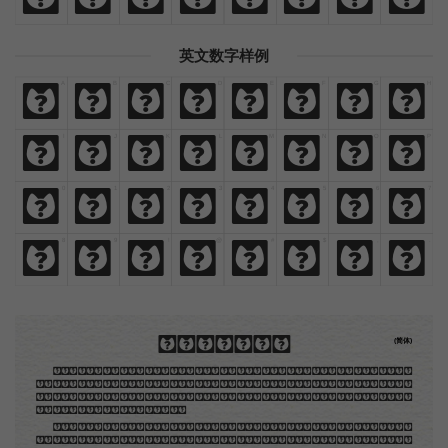
英文数字样例
A
B
C
D
E
F
G
H
A
B
C
D
E
F
G
H
I
J
K
L
M
N
O
P
I
J
K
L
M
N
O
P
0
1
2
3
4
5
6
7
0
1
2
3
4
5
6
7
8
9
!
@
#
$
,
.
8
9
!
@
#
$
,
.
木刻创作法·序
(简体)
地不问东西，凡木刻的图版，向来是画管画，刻管刻，印管印的。中国用得最早，而照例也久经衰
退；清光绪中，英人傅兰雅氏编印《格致汇编》，插图就已非中国刻工所能刻，精细的必需由英国运了
图版来。那就是所谓「木口木刻」，也即「复制木刻」，和用在编给印度人读的英文书，后来也就移给
中国人读的英文书上的插画，是同类的。
那时我还是一个儿童，见了这些图，便震惊于它的精工活泼，当作宝贝看。到近几年，才知道西洋
还有一种由画家一手造成的版画，也就是原画，倘用木版，便叫作「创作木刻」，是艺术家直接的创作