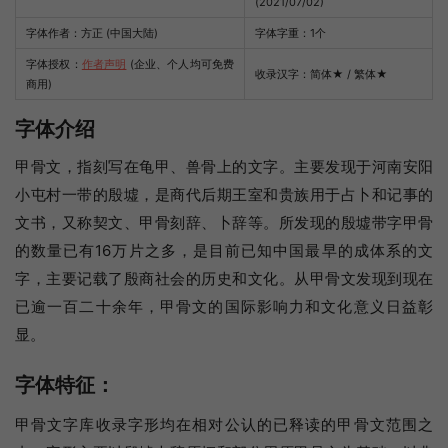
(2021/07/02)
字体作者：方正 (中国大陆)
字体字重：1个
字体授权：
作者声明
(企业、个人均可免费
收录汉字：简体
★
/ 繁体
★
商用)
字体介绍
甲骨文，指刻写在龟甲、兽骨上的文字。主要发现于河南安阳
小屯村一带的殷墟，是商代后期王室和贵族用于占卜和记事的
文书，又称契文、甲骨刻辞、卜辞等。所发现的殷墟带字甲骨
的数量已有16万片之多，是目前已知中国最早的成体系的文
字，主要记载了殷商社会的历史和文化。从甲骨文发现到现在
已逾一百二十余年，甲骨文的国际影响力和文化意义日益彰
显。
字体特征：
甲骨文字库收录字形均在相对公认的已释读的甲骨文范围之