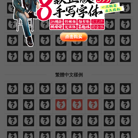
免
费
商
业
汉
语
字
体
免
费
商
业
汉
语
字
体
欢
迎
来
猫
啃
网
设
计
欢
迎
来
猫
啃
网
设
计
热
爱
与
执
着
时
间
里
热
爱
与
执
着
时
间
里
闪
烁
灿
烂
鲜
艳
绚
丽
闪
烁
灿
烂
鲜
艳
绚
丽
繁體中文樣例
免
費
商
業
漢
語
字
體
免
費
商
業
漢
語
字
體
歡
迎
來
貓
啃
網
設
計
歡
迎
來
貓
啃
網
設
計
熱
愛
與
執
著
時
間
裡
熱
愛
與
執
著
時
間
裡
閃
爍
燦
爛
鮮
豔
絢
麗
閃
爍
燦
爛
鮮
豔
絢
麗