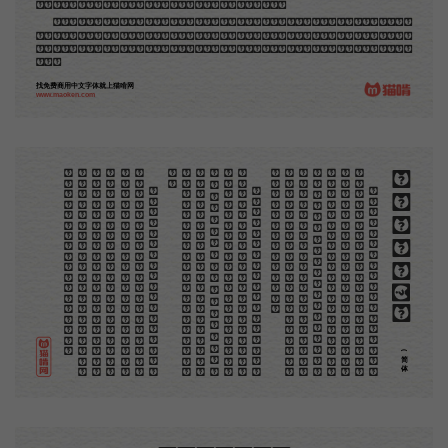
品，毫不假手于刻者和印者的。现在我们所要绍介的，便是这一种。
但是至今没有一本讲说木刻的书，这才是第一本。虽然稍简略，却已经给了读者一个大意。由此发
展下去，路是广大得很。题材会丰富起来的，技艺也会精炼起来的，采取新法，加以中国旧日之所长，
还有开出一条新的路径来的希望。那时作者各将自己的本领和心得，贡献出来，中国的木刻界就会发生
光焰。
找免费商用中文字体就上猫啃网
www.maoken.com
。
第
意
富
加
来
贡
。
惊
才
也
刻
者
种
。
画
例
《
精
「
给
的
木刻创作法·序
但
是
至
今
没
有
一
本
讲
说
木
刻
的
书
，
这
才
是
一
本
。
虽
然
稍
简
略
，
却
已
经
给
了
读
者
一
个
大
。
由
此
发
展
下
去
，
路
是
广
大
得
很
。
题
材
会
丰
起
来
的
，
技
艺
也
会
精
炼
起
来
的
，
采
取
新
法
，
以
中
国
旧
日
之
所
长
，
还
有
开
出
一
条
新
的
路
径
的
希
望
。
那
时
作
者
各
将
自
己
的
本
领
和
心
得
，
献
出
来
，
中
国
的
木
刻
界
就
会
发
生
光
焰
那
时
我
还
是
一
个
儿
童
，
见
了
这
些
图
，
便
震
于
它
的
精
工
活
泼
，
当
作
宝
贝
看
。
到
近
几
年
，
知
道
西
洋
还
有
一
种
由
画
家
一
手
造
成
的
版
画
，
就
是
原
画
，
倘
用
木
版
，
便
叫
作
「
创
作
木
」
，
是
艺
术
家
直
接
的
创
作
品
，
毫
不
假
手
于
刻
和
印
者
的
。
现
在
我
们
所
要
绍
介
的
，
便
是
这
一
地
不
问
东
西
，
凡
木
刻
的
图
版
，
向
来
是
画
管
，
刻
管
刻
，
印
管
印
的
。
中
国
用
得
最
早
，
而
照
也
久
经
衰
退
；
清
光
绪
中
，
英
人
傅
兰
雅
氏
编
印
格
致
汇
编
》
，
插
图
就
已
非
中
国
刻
工
所
能
刻
，
细
的
必
需
由
英
国
运
了
图
版
来
。
那
就
是
所
谓
木
口
木
刻
」
，
也
即
「
复
制
木
刻
」
，
和
用
在
编
印
度
人
读
的
英
文
书
，
后
来
也
就
移
给
中
国
人
读
英
文
书
上
的
插
画
，
是
同
类
的
(简体)