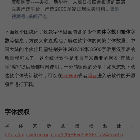
下面这个图统计了这款字体里面包含多少个
简体字数
和
繁体字
数
等信息，方便大家直观地了解这款字体的简繁字体数量。中
国大陆的小伙伴只需特别关注GB2312和3500字常用汉字表的
数量就可以了。这个统计软件是来自马来西亚的网友“夜煞之
乐”编写提供给猫啃网使用，十分感谢他的分享！如果您想下载
这款字体统计软件，可以在
GitHub
或者
码云
进入该软件的开源
项目进行下载。
字体授权
字体来源及授权出处：
https://mp.weixin.qq.com/s/PjHEvu2iE3KsLaV4rxwSzg