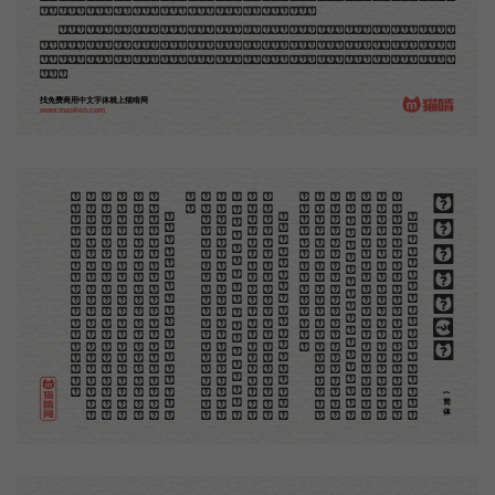
品，毫不假手于刻者和印者的。现在我们所要绍介的，便是这一种。
但是至今没有一本讲说木刻的书，这才是第一本。虽然稍简略，却已经给了读者一个大意。由此发
展下去，路是广大得很。题材会丰富起来的，技艺也会精炼起来的，采取新法，加以中国旧日之所长，
还有开出一条新的路径来的希望。那时作者各将自己的本领和心得，贡献出来，中国的木刻界就会发生
光焰。
找免费商用中文字体就上猫啃网
www.maoken.com
。
第
意
富
加
来
贡
。
惊
才
也
刻
者
种
。
画
例
《
精
「
给
的
木刻创作法·序
但
是
至
今
没
有
一
本
讲
说
木
刻
的
书
，
这
才
是
一
本
。
虽
然
稍
简
略
，
却
已
经
给
了
读
者
一
个
大
。
由
此
发
展
下
去
，
路
是
广
大
得
很
。
题
材
会
丰
起
来
的
，
技
艺
也
会
精
炼
起
来
的
，
采
取
新
法
，
以
中
国
旧
日
之
所
长
，
还
有
开
出
一
条
新
的
路
径
的
希
望
。
那
时
作
者
各
将
自
己
的
本
领
和
心
得
，
献
出
来
，
中
国
的
木
刻
界
就
会
发
生
光
焰
那
时
我
还
是
一
个
儿
童
，
见
了
这
些
图
，
便
震
于
它
的
精
工
活
泼
，
当
作
宝
贝
看
。
到
近
几
年
，
知
道
西
洋
还
有
一
种
由
画
家
一
手
造
成
的
版
画
，
就
是
原
画
，
倘
用
木
版
，
便
叫
作
「
创
作
木
」
，
是
艺
术
家
直
接
的
创
作
品
，
毫
不
假
手
于
刻
和
印
者
的
。
现
在
我
们
所
要
绍
介
的
，
便
是
这
一
地
不
问
东
西
，
凡
木
刻
的
图
版
，
向
来
是
画
管
，
刻
管
刻
，
印
管
印
的
。
中
国
用
得
最
早
，
而
照
也
久
经
衰
退
；
清
光
绪
中
，
英
人
傅
兰
雅
氏
编
印
格
致
汇
编
》
，
插
图
就
已
非
中
国
刻
工
所
能
刻
，
细
的
必
需
由
英
国
运
了
图
版
来
。
那
就
是
所
谓
木
口
木
刻
」
，
也
即
「
复
制
木
刻
」
，
和
用
在
编
印
度
人
读
的
英
文
书
，
后
来
也
就
移
给
中
国
人
读
英
文
书
上
的
插
画
，
是
同
类
的
(简体)