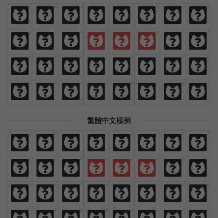
免
费
商
业
汉
语
字
体
免
费
商
业
汉
语
字
体
欢
迎
来
猫
啃
网
设
计
欢
迎
来
猫
啃
网
设
计
热
爱
与
执
着
时
间
里
热
爱
与
执
着
时
间
里
闪
烁
灿
烂
鲜
艳
绚
丽
闪
烁
灿
烂
鲜
艳
绚
丽
繁體中文樣例
免
費
商
業
漢
語
字
體
免
費
商
業
漢
語
字
體
歡
迎
來
貓
啃
網
設
計
歡
迎
來
貓
啃
網
設
計
熱
愛
與
執
著
時
間
裡
熱
愛
與
執
著
時
間
裡
閃
爍
燦
爛
鮮
豔
絢
麗