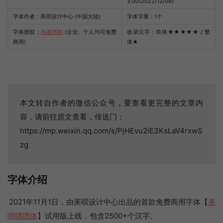
3.00(2022/12/08)
字体作者：美呗设计中心 (中国大陆)
字体字重：1个
字体授权：
作者声明
(企业、个人均可免费
收录汉字：简体
★★★★★
/ 繁
商用)
体
★
本文转自作者的微信公众号，要查看更完整的文章内
容，请前往原文查看，传送门：
https://mp.weixin.qq.com/s/PjHEvu2iE3KsLaV4rxwS
zg
字体介绍
2021年11月1日，由美呗设计中心出品的首款免费商用字体【
美
呗嘿嘿体
】试用版上线，包含2500+个汉字。