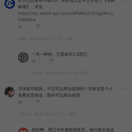
官方已经发布字体2.0，并在其公众号上注明了【免费
#0
商用】，详见
https://mp.weixin.qq.com/s/APMMx2JlD3gzRk7u
CW0B5w
1
sa3m
5年前 (2021-11-02)
回复
一毛一样的，只是标写2.0而已
1
cpbyes
5年前 (2021-11-21)
回复
字体挺不错的，不过可以商业使用吗？没有说是个人
#0
免费还是商业，期待可以商业使用
1
133223
5年前 (2021-11-01)
回复
你好啊，我已与作者取得联系，他们表示说这