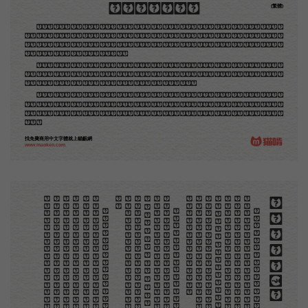
木刻創作法·序
(繁體)
地不問東西，凡木刻的圖版，向來是畫管畫，刻管刻，印管印的。中國用得最早，而照例也久經衰
退；清光緒中，英人傅蘭雅氏編印《格致彙編》，插圖就已非中國刻工所能刻，精細的必需由英國運了
圖版來。那就是所謂「木口木刻」，也即「複製木刻」，和用在編給印度人讀的英文書，後來也就移給
中國人讀的英文書上的插畫，是同類的。
那時我還是一個兒童，見了這些圖，便震驚於它的精工活潑，當作寶貝看。到近幾年，才知道西洋
還有一種由畫家一手造成的版畫，也就是原畫，倘用木版，便叫作「創作木刻」，是藝術家直接的創作
品，毫不假手於刻者和印者的。現在我們所要紹介的，便是這一種。
但是至今沒有一本講說木刻的書，這才是第一本。雖然稍簡略，卻已經給了讀者一個大意。由此發
展下去，路是廣大得很。題材會豐富起來的，技藝也會精煉起來的，採取新法，加以中國舊日之所長，
還有開出一條新的路徑來的希望。那時作者各將自己的本領和心得，貢獻出來，中國的木刻界就會發生
光焰。
找免費商用中文字體就上貓齦網
www.maoken.com
。
第
意
富
加
來
貢
。
驚
才
也
刻
者
種
。
畫
例
《
精
「
給
的
木刻創作法·序
但
是
至
今
沒
有
一
本
講
說
木
刻
的
書
，
這
才
是
一
本
。
雖
然
稍
簡
略
，
卻
已
經
給
了
讀
者
一
個
大
。
由
此
發
展
下
去
，
路
是
廣
大
得
很
。
題
材
會
豐
起
來
的
，
技
藝
也
會
精
煉
起
來
的
，
採
取
新
法
，
以
中
國
舊
日
之
所
長
，
還
有
開
出
一
條
新
的
路
徑
的
希
望
。
那
時
作
者
各
將
自
己
的
本
領
和
心
得
，
獻
出
來
，
中
國
的
木
刻
界
就
會
發
生
光
焰
那
時
我
還
是
一
個
兒
童
，
見
了
這
些
圖
，
便
震
於
它
的
精
工
活
潑
，
當
作
寶
貝
看
。
到
近
幾
年
，
知
道
西
洋
還
有
一
種
由
畫
家
一
手
造
成
的
版
畫
，
就
是
原
畫
，
倘
用
木
版
，
便
叫
作
「
創
作
木
」
，
是
藝
術
家
直
接
的
創
作
品
，
毫
不
假
手
於
刻
和
印
者
的
。
現
在
我
們
所
要
紹
介
的
，
便
是
這
一
地
不
問
東
西
，
凡
木
刻
的
圖
版
，
向
來
是
畫
管
，
刻
管
刻
，
印
管
印
的
。
中
國
用
得
最
早
，
而
照
也
久
經
衰
退
；
清
光
緒
中
，
英
人
傅
蘭
雅
氏
編
印
格
致
彙
編
》
，
插
圖
就
已
非
中
國
刻
工
所
能
刻
，
細
的
必
需
由
英
國
運
了
圖
版
來
。
那
就
是
所
謂
木
口
木
刻
」
，
也
即
「
複
製
木
刻
」
，
和
用
在
編
印
度
人
讀
的
英
文
書
，
後
來
也
就
移
給
中
國
人
讀
英
文
書
上
的
插
畫
，
是
同
類
的