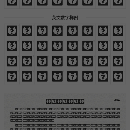
閃
爍
燦
爛
鮮
豔
絢
麗
英文数字样例
A
B
C
D
E
F
G
H
A
B
C
D
E
F
G
H
I
J
K
L
M
N
O
P
I
J
K
L
M
N
O
P
0
1
2
3
4
5
6
7
0
1
2
3
4
5
6
7
8
9
!
@
#
$
,
.
8
9
!
@
#
$
,
.
木刻创作法·序
(简体)
地不问东西，凡木刻的图版，向来是画管画，刻管刻，印管印的。中国用得最早，而照例也久经衰
退；清光绪中，英人傅兰雅氏编印《格致汇编》，插图就已非中国刻工所能刻，精细的必需由英国运了
图版来。那就是所谓「木口木刻」，也即「复制木刻」，和用在编给印度人读的英文书，后来也就移给
中国人读的英文书上的插画，是同类的。
那时我还是一个儿童，见了这些图，便震惊于它的精工活泼，当作宝贝看。到近几年，才知道西洋
还有一种由画家一手造成的版画，也就是原画，倘用木版，便叫作「创作木刻」，是艺术家直接的创作