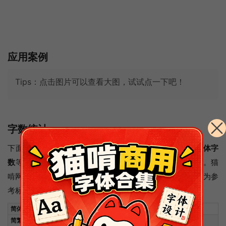
应用案例
Tips：点击图片可以查看大图，试试点一下吧！
字数统计
下面这个图统计了这款字体里面包含多少个
简体字数
和
繁体字
数
等信息，方便大家直观地了解这款字体的简繁字体数量。猫
啃网对字数的评星主要以“GB/T 2312”与“五大码 (Big5)"作为参
考标准，这两个标准字数字做满或接近满分即为五星。
简体中文编码
简繁中文编码
统一码区段