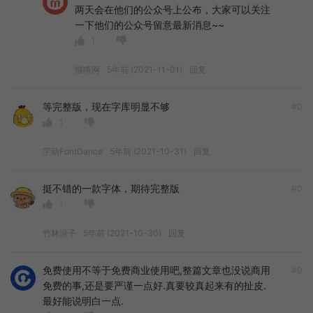
两天会在他们的公众号上公布，大家可以关注
一下他们的公众号留意最新消息~~
1
猫啃网
5年前 (2021-11-01)
回复
等完整版，现在字库明显不够
#0
1
字动FontDance
5年前 (2021-10-31)
回复
挺不错的一款字体，期待完整版
#0
1
竹林浪子
5年前 (2021-10-30)
回复
免费使用不等于免费商业使用吧,整篇文章也没说商用
#0
免费的事,还是要严谨一点好.真要较真起来有的扯皮.
最好能说明白一点.