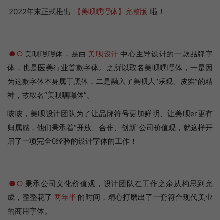
2022年末正式推出
【美呗嘿嘿体】完整版
啦！
●○
美呗嘿嘿体，是由
美呗设计
中心主导设计的一款品牌字
体，也是医美行业首款字体。之所以取名美呗嘿嘿体，一是因
为这款字体本身属于黑体，二是融入了美呗人“乐观、皮实”的精
神，故取名“美呗嘿嘿体”。
咳咳，美呗设计团队为了让品牌符号更加鲜明、让美呗er更有
归属感，他们秉承着“开放、合作、创新“公司价值观，就这样开
启了一项完全0经验的设计字体的工作！
●○
秉承公司文化价值观，设计团队在工作之余从构思到完
成，整整花了
两年半
的时间，精心打磨出了一套符合现代美业
的商用字体。