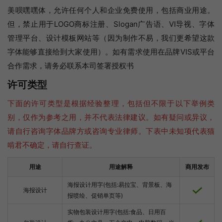
美呗嘿嘿体，允许任何个人和企业免费使用，包括商业用途。
但，禁止用于LOGO商标注册、Slogan广告语、VI导视、字体
管理平台、设计模板网站等（因为制作不易，我们更希望这款
字体能够直接给到大家使用）。如有需求使用在品牌VIS或平台
合作需求，请务必联系本司签署授权书
许可类型
下面的许可类型是根据经验整理，包括但不限于以下举例类
别，仅作为参考之用，并不代表法律建议。如有疑问或异议，
请自行咨询字体品牌方或咨询专业律师。下表中未知项代表猫
啃君不确定，请自行查证。
用途
用途解释
商用发布
海报设计用字(包括:易拉宝、背景板、海
海报设计
报喷绘、促销单页等)
实物包装设计用字(包括:食品、日用百