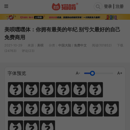
登录 | 注册
美呗嘿嘿体：你拥有最美的年纪 别亏欠最好的自己
免费商用
2021-10-29
来源：
美呗
分类：
中国大陆
/
免费中文
阅读(101852)
下载
(24763)
评论(23)
字体预览
A-
A+
猫笔千锤岁月
长，啃文万遍见
真功。