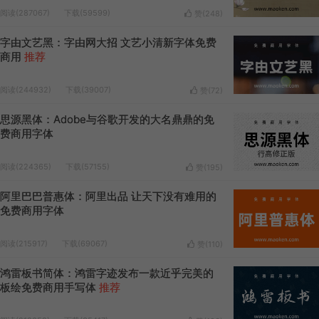
阅读(287067)
下载(59599)
赞(
248
)
字由文艺黑：字由网大招 文艺小清新字体免费
商用
推荐
阅读(244932)
下载(39007)
赞(
72
)
思源黑体：Adobe与谷歌开发的大名鼎鼎的免
费商用字体
阅读(224365)
下载(57155)
赞(
195
)
阿里巴巴普惠体：阿里出品 让天下没有难用的
免费商用字体
阅读(215917)
下载(69067)
赞(
110
)
鸿雷板书简体：鸿雷字迹发布一款近乎完美的
板绘免费商用手写体
推荐