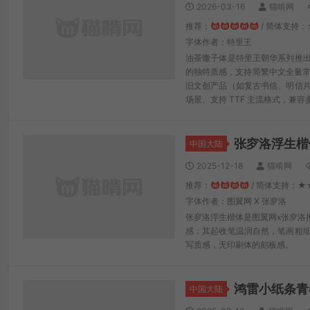
2026-03-16
猫啃网
推荐：
/ 简体支持
字体作者：特里王
油茶馓子体是特里王朝华系列推
的独特质感，支持简繁中文全量常
旧文创产品（如复古书信、明信
场景。支持 TTF 主流格式，兼
张穸洛浮生楷
中国大陆
2025-12-18
猫啃网
推荐：
/ 简体支持：★
字体作者：图翼网 X 张穸洛
张穸洛浮生楷体是图翼网x张穸洛
感；其起收笔温润自然，笔画粗
写质感，无印刷体的刻板感。
鸿雷小纸条青
中国大陆