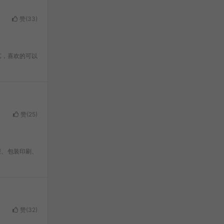
赞(
33
)
艺，喜欢的可以
赞(
25
)
报、包装印刷、
赞(
32
)