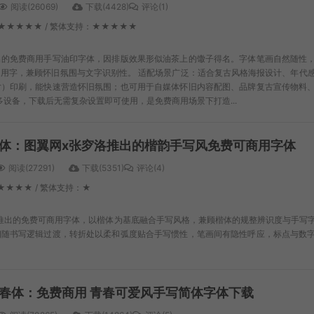
阅读(26069)
下载(4428)
评论(1)
：★★★★★ / 繁体支持：★★★★★
出的免费商用手写油印字体，因排版效果形似油茶上的馓子得名。字体笔画自然随性
用字，兼顾怀旧氛围与文字识别性。 适配场景广泛：适合复古风格海报设计、年代
片）印刷，能快速营造怀旧氛围；也可用于自媒体怀旧内容配图、品牌复古宣传物料
容多设备，下载后无需复杂设置即可使用，是免费商用场景下打造...
体：图翼网x张穸洛推出的楷韵手写风免费可商用字体
阅读(27291)
下载(5351)
评论(4)
★★★★ / 繁体支持：★
推出的免费可商用字体，以楷体为基底融合手写风格，兼顾楷体的规整辨识度与手写
细随书写逻辑过渡，转折处以柔和弧度贴合手写惯性，笔画间有隐性呼应，标点与数
春体：免费商用 青春可爱风手写简体字体下载