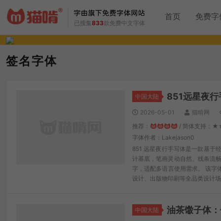
首页
免费字
已搜集
833
款免费中文字体
签名字体
851远星夜
中国大陆
2026-05-01
猫啃网
推荐：
/ 简体支持：★
字体作者：Lakejason0
851 远星夜行手写体是一款基
计基底，笔画灵动自然、线条流畅有
字，适配多语言使用需求。 该字
设计、出版物印刷等全品类设计场
油茶馓子体：
中国大陆