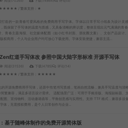
阅读(70265)
下载(14864)
评论(5)
★★★★★ / 繁体支持：★
雷打造的一款青春可爱风格的免费商用手写字体。字体以日常手写小纸条为设计灵
，既保留了手写体的温度与质感，又具备清晰的辨识度，整体呈现出元气满满的青春
计、青春主题海报、社交媒体配图（如小红书封面、朋友圈文案）、文创产品设计
版权商用，个人与企业用户均可放心下载使用。字体安装便捷，兼容主流...
Zen红道手写体改 参照中国大陆字形标准 开源手写体
阅读(31536)
下载(4785)
评论(14)
：★★★★★ / 繁体支持：★★★★★
体优化的开源免费商用手写体，还原中性笔书写质感，笔画自然流畅，兼具手写温度与清
，支持简繁兼容，满足多语言设计需求。 适配场景广泛：可用于手账排版、海报副标题、
配图、宣传物料、活动邀请函等，平衡创意感与实用性。支持 TTF 格式，兼容多设
字体，无需授权费用，是个人日常创作与企业...
：基于随峰体制作的免费开源简体版