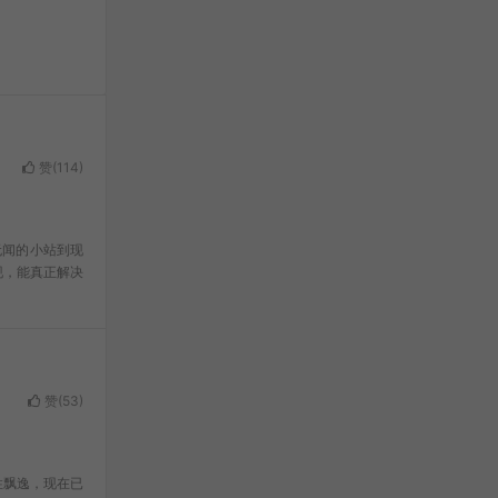
赞(
114
)
无闻的小站到现
现，能真正解决
赞(
53
)
性飘逸，现在已