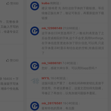
kuiba
刚刚说：
赞(
68
)
建议 猫啃君 先 冻结这款字体的下载链接。等后
续修正版出来了，验证可靠后，再重新提供下载
链接
创作，完整收录
，又融入手写的
mk_12996149
21分钟前说：
版，传递专业正
这字体在CDR里选用不了,一般在列表里选了之
后会变成相应的字体,这个不会变,我用fontforge,
在字体信息里更改添加了部分信息,可以用,只是
在字体显示时显示有结合处的空框,转曲后就没
了
赞(
36
)
mk_14896181
7小时前说：
您好，感谢大神分享。可以用到app里吗？
MY1L
16小时前说：
6400 + 字
这版问题太严重了：名称乱码和映射错乱直接干
，既保留手写体
扰使用。作者说要修正，这篇文恐怕得先隐藏，
，增添个性化氛
等修正了再放出，以免加速问题版本蔓延。
mk_26176561
19小时前说：
挺有特色的黑体，有点圆