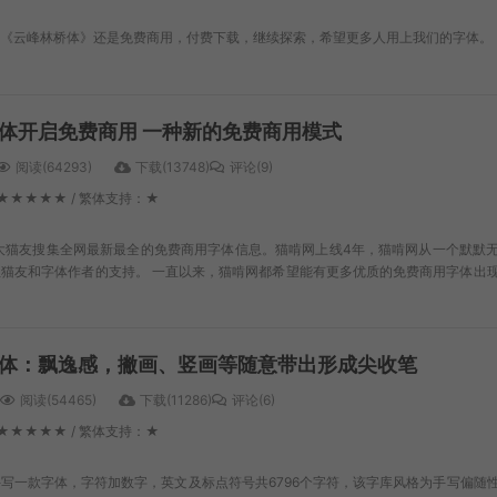
，《云峰林桥体》还是免费商用，付费下载，继续探索，希望更多人用上我们的字体。
体开启免费商用 一种新的免费商用模式
阅读(64293)
下载(13748)
评论(9)
★★★★★ / 繁体支持：★
大猫友搜集全网最新最全的免费商用字体信息。猫啃网上线4年，猫啃网从一个默默
猫友和字体作者的支持。 一直以来，猫啃网都希望能有更多优质的免费商用字体出
体：飘逸感，撇画、竖画等随意带出形成尖收笔
阅读(54465)
下载(11286)
评论(6)
★★★★★ / 繁体支持：★
写一款字体，字符加数字，英文及标点符号共6796个字符，该字库风格为手写偏随