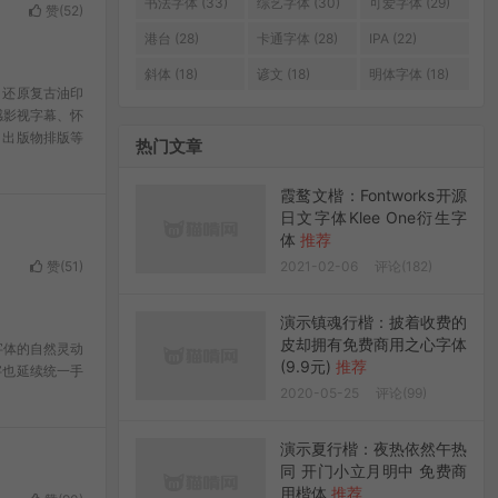
书法字体 (33)
综艺字体 (30)
可爱字体 (29)
赞(
52
)
港台 (28)
卡通字体 (28)
IPA (22)
斜体 (18)
谚文 (18)
明体字体 (18)
，还原复古油印
感影视字幕、怀
、出版物排版等
热门文章
霞鹜文楷：Fontworks开源
日文字体Klee One衍生字
体
推荐
赞(
51
)
2021-02-06
评论(182)
演示镇魂行楷：披着收费的
皮却拥有免费商用之心字体
字体的自然灵动
(9.9元)
推荐
字也延续统一手
2020-05-25
评论(99)
演示夏行楷：夜热依然午热
同 开门小立月明中 免费商
用楷体
推荐