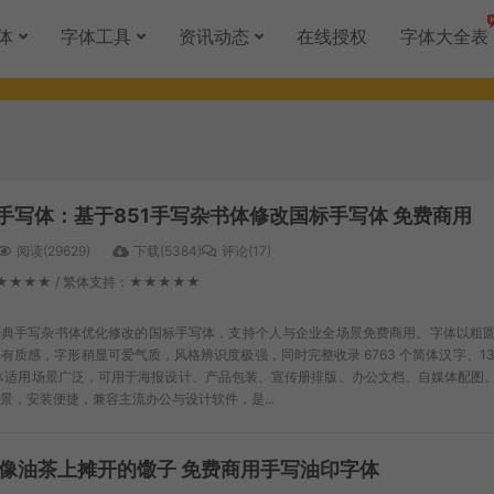
体
字体工具
资讯动态
在线授权
字体大全表
行手写体：基于851手写杂书体修改国标手写体 免费商用
阅读(29629)
下载(5384)
评论(17)
★★★★ / 繁体支持：★★★★★
于经典手写杂书体优化修改的国标手写体，支持个人与企业全场景免费商用。字体以粗
质感，字形稍显可爱气质，风格辨识度极强，同时完整收录 6763 个简体汉字、130
体适用场景广泛，可用于海报设计、产品包装、宣传册排版、办公文档、自媒体配图、
景，安装便捷，兼容主流办公与设计软件，是...
像油茶上摊开的馓子 免费商用手写油印字体