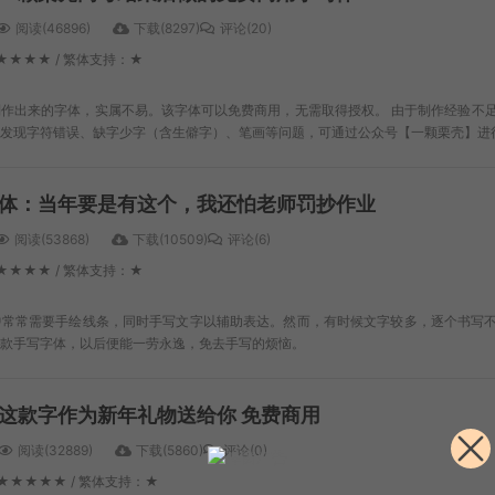
阅读(46896)
下载(8297)
评论(20)
★★★★ / 繁体支持：★
作出来的字体，实属不易。该字体可以免费商用，无需取得授权。 由于制作经验不
发现字符错误、缺字少字（含生僻字）、笔画等问题，可通过公众号【一颗栗壳】进
体：当年要是有这个，我还怕老师罚抄作业
阅读(53868)
下载(10509)
评论(6)
★★★★ / 繁体支持：★
中常常需要手绘线条，同时手写文字以辅助表达。然而，有时候文字较多，逐个书写
款手写字体，以后便能一劳永逸，免去手写的烦恼。
这款字作为新年礼物送给你 免费商用
阅读(32889)
下载(5860)
评论(0)
★★★★★ / 繁体支持：★