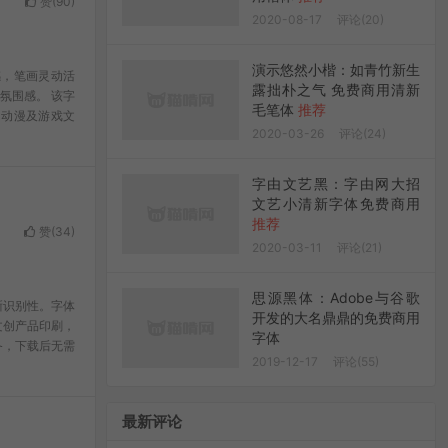
赞(
90
)
2020-08-17
评论(20)
演示悠然小楷：如青竹新生
感，笔画灵动活
露拙朴之气 免费商用清新
氛围感。 该字
毛笔体
推荐
、动漫及游戏文
2020-03-26
评论(24)
字由文艺黑：字由网大招
文艺小清新字体免费商用
推荐
赞(
34
)
2020-03-11
评论(21)
思源黑体：Adobe与谷歌
晰识别性。字体
开发的大名鼎鼎的免费商用
文创产品印刷，
字体
备，下载后无需
2019-12-17
评论(55)
最新评论