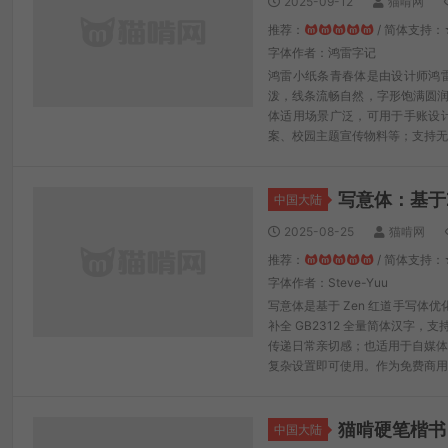
2025-09-12
猫啃网
推荐：
/ 简体支持：
字体作者：鸿雷字记
鸿雷小纸条青春体是由设计师鸿
泼，线条流畅自然，字形饱满圆润
体适用场景广泛，可用于手账设
案、校园主题宣传物料等；支持无
写意体：基于
中国大陆
2025-08-25
猫啃网
推荐：
/ 简体支持
字体作者：Steve-Yuu
写意体是基于 Zen 红道手写
补全 GB2312 全量简体汉字
传递日常亲切感；也适用于自媒体
复杂设置即可使用。作为免费商用
猫啃硬笔楷书
中国大陆