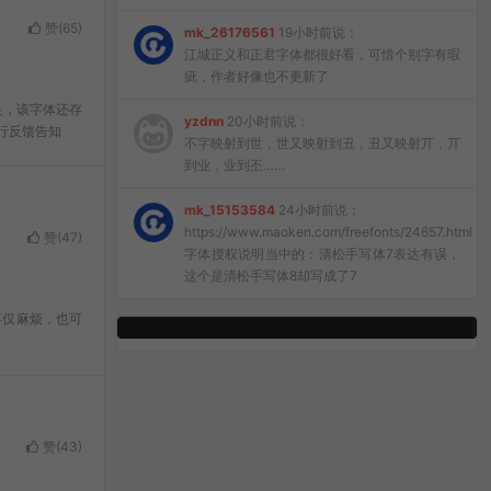
赞(
65
)
mk_26176561
19小时前说：
江城正义和正君字体都很好看，可惜个别字有瑕
疵，作者好像也不更新了
足，该字体还存
yzdnn
20小时前说：
行反馈告知
不字映射到世，世又映射到丑，丑又映射丌，丌
到业，业到丕……
mk_15153584
24小时前说：
https://www.maoken.com/freefonts/24657.html
赞(
47
)
字体授权说明当中的：清松手写体7表达有误，
这个是清松手写体8却写成了7
不仅麻烦，也可
赞(
43
)