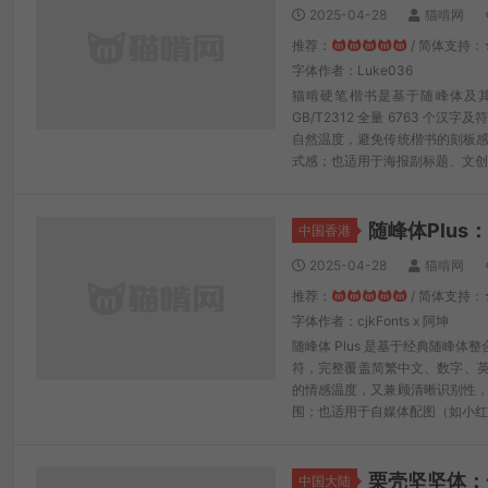
2025-04-28
猫啃网
推荐：
/ 简体支持：
字体作者：Luke036
猫啃硬笔楷书是基于随峰体及其
GB/T2312 全量 6763
自然温度，避免传统楷书的刻板感
式感；也适用于海报副标题、文创
随峰体Plu
中国香港
2025-04-28
猫啃网
推荐：
/ 简体支持
字体作者：cjkFonts x 阿坤
随峰体 Plus 是基于经典随峰体整
符，完整覆盖简繁中文、数字、
的情感温度，又兼顾清晰识别性，
围；也适用于自媒体配图（如小红书
栗壳坚坚体：
中国大陆