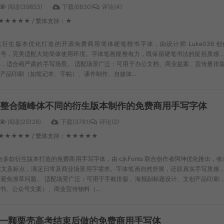
阅读(39853)
下载(6830)
评论(4)
★★★★★ / 繁体支持：★
衍生版本优化打造的开源免费商用简体硬笔楷书字体，由设计师 Luke036 
 个汉字及符号，完美适配大陆简体使用环境。字体笔画规整有力，既保留硬笔书法的挺括质感
，适合稍严肃的手写场景。 适配场景广泛：可用于办公文档、商业提案、宣传册排
产品印刷（如笔记本、字帖）、课件制作、自媒体...
s：整合随峰体不同的衍生版本制作的免费商用手写字体
阅读(25126)
下载(3781)
评论(2)
：★★★★★ / 繁体支持：★★★★★
合多款衍生版本打造的免费商用手写字体，由 cjkFonts 联合创作者阿坤优化推出，收录 1
英文及标点，满足日常及商业场景用字需求。字体笔画自然舒展，还原真实手写质感
避免潦草问题。 适配场景广泛：可用于手账排版、海报副标题设计、文创产品印刷
、公众号文案）、商业宣传物料（...
一颗栗壳高考结束后做的免费商用手写体