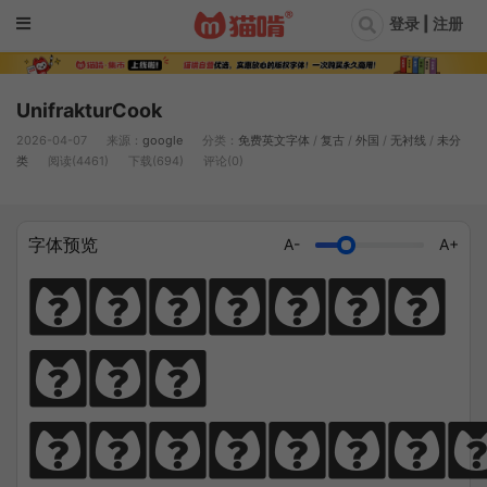
登录 | 注册
UnifrakturCook
2026-04-07
来源：
google
分类：
免费英文字体
/
复古
/
外国
/
无衬线
/
未分
类
阅读(4461)
下载(694)
评论(0)
字体预览
A-
A+
Diligen
ce 
climbs; 