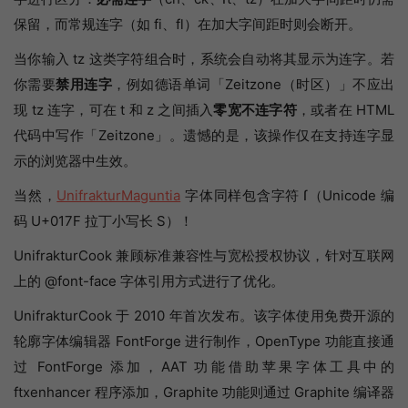
保留，而常规连字（如 fi、fl）在加大字间距时则会断开。
当你输入 tz 这类字符组合时，系统会自动将其显示为连字。若
你需要
禁用连字
，例如德语单词「Zeitzone（时区）」不应出
现 tz 连字，可在 t 和 z 之间插入
零宽不连字符
，或者在 HTML
代码中写作「Zeit‌zone」。遗憾的是，该操作仅在支持连字显
示的浏览器中生效。
当然，
UnifrakturMaguntia
字体同样包含字符 ſ（Unicode 编
码 U+017F 拉丁小写长 S）！
UnifrakturCook 兼顾标准兼容性与宽松授权协议，针对互联网
上的 @font-face 字体引用方式进行了优化。
UnifrakturCook 于 2010 年首次发布。该字体使用免费开源的
轮廓字体编辑器 FontForge 进行制作，OpenType 功能直接通
过 FontForge 添加，AAT 功能借助苹果字体工具中的
ftxenhancer 程序添加，Graphite 功能则通过 Graphite 编译器