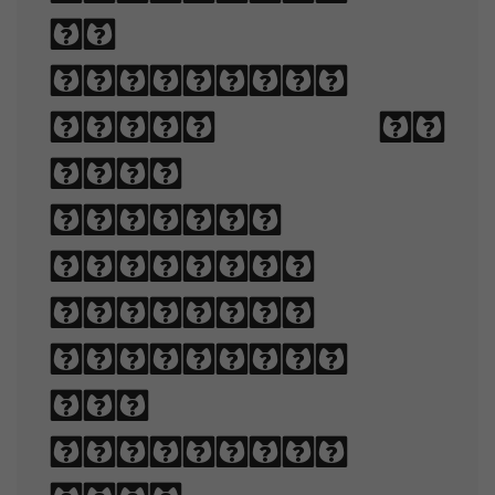
of
arranging
type to
make
written
language
legible,
readable,
and
appealing