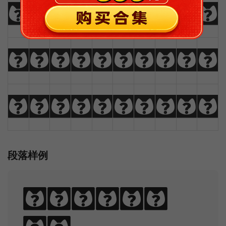
!
@
#
$
%
^
&
*
(
)
_
+
-
=
{
}
|
[
]
?
:
;
"
'
<
>
,
.
/
\
段落样例
Sphinx