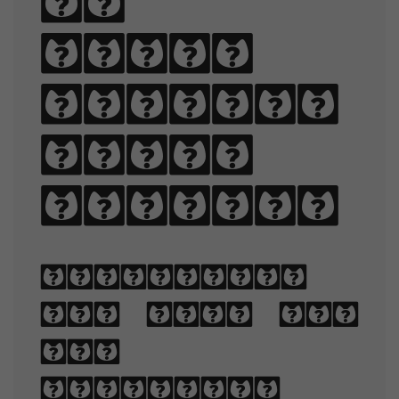
of
black
quartz,
judge
my vow.
Typography
is the art
and
technique