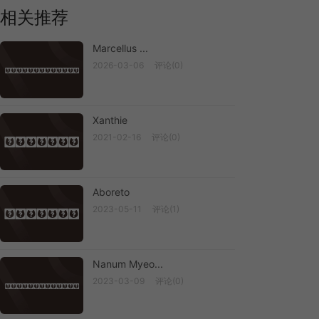
相关推荐
Marcellus ...
2026-03-06
评论(0)
Marcellus ...
Xanthie
2021-02-16
评论(0)
Xanthie
Aboreto
2023-05-11
评论(1)
Aboreto
Nanum Myeo...
2023-03-09
评论(0)
Nanum Myeo...