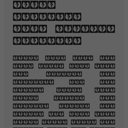
line-
spacing,
and letter-
spacing.
When you are old
and grey and full
of sleep, And
nodding by the
fire, take down
this book, And
slowly read, and
dream of the soft
look Your eyes had