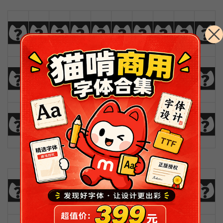
a
b
c
d
e
f
g
h
i
j
k
l
m
n
o
p
q
r
s
t
u
v
w
x
y
z
Ä
Å
Æ
Ç
0
1
2
3
4
5
6
7
8
9