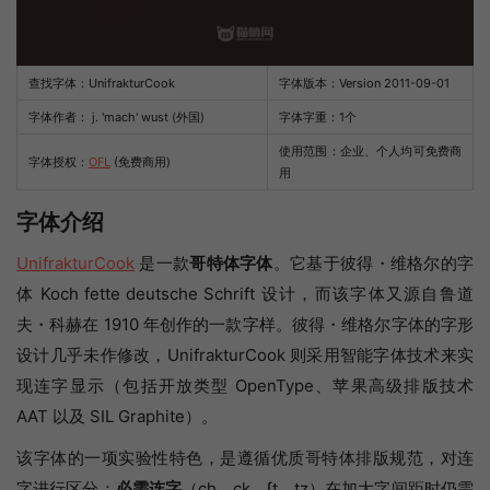
查找字体：
UnifrakturCook
字体版本：Version 2011-09-01
字体作者： j. 'mach' wust (外国)
字体字重：1个
使用范围：企业、个人均可免费商
字体授权：
OFL
(免费商用)
用
字体介绍
UnifrakturCook
是一款
哥特体字体
。它基于彼得・维格尔的字
体 Koch fette deutsche Schrift 设计，而该字体又源自鲁道
夫・科赫在 1910 年创作的一款字样。彼得・维格尔字体的字形
设计几乎未作修改，UnifrakturCook 则采用智能字体技术来实
现连字显示（包括开放类型 OpenType、苹果高级排版技术
AAT 以及 SIL Graphite）。
该字体的一项实验性特色，是遵循优质哥特体排版规范，对连
字进行区分：
必需连字
（ch、ck、ſt、tz）在加大字间距时仍需