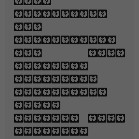
when
displayed.
The
arrangement
of type
involves
selecting
typefaces,
point
sizes, line
lengths,