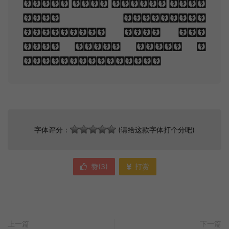
fled And paced upon
the mountains
overhead And hid
his face amid a
crowd of stars.
字体评分：
(请给这款字体打个分吧)
赞(
3
)
打赏
上一篇
下一篇