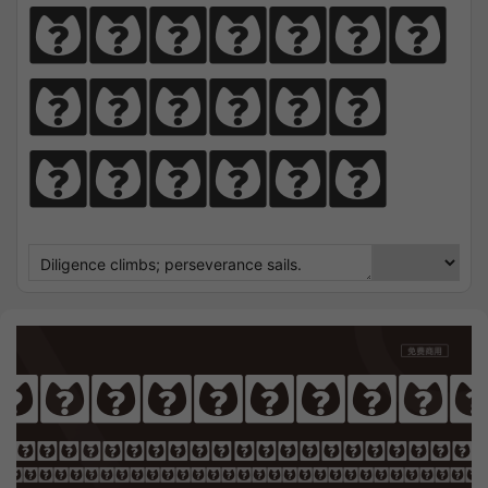
perseve
rance 
sails.
ifrakturC
OTHING SEEK NOTHING FI
 Sharpens Love, presence strengt