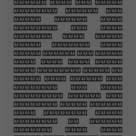
once, and of their
shadows deep; How
many loved your
moments of glad
grace, And loved
your beauty with
love false or true,
But one man loved
the pilgrim soul in
you, And loved the
sorrows of your
changing face. And
bending down beside
the glowing bars,
Murmur, a little
sadly, how Love