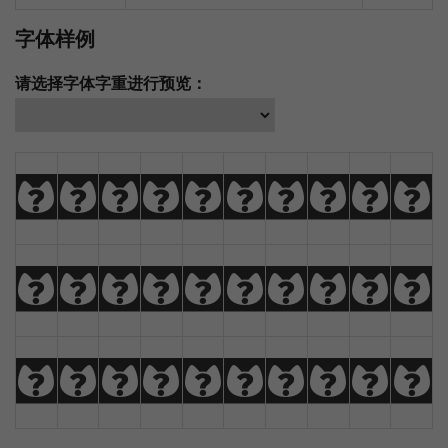
字体样例
请选择字体字重进行预览：
A
B
C
D
E
F
G
H
I
J
K
L
M
N
O
P
Q
R
S
T
U
V
W
X
Y
Z
À
Á
Â
Ã