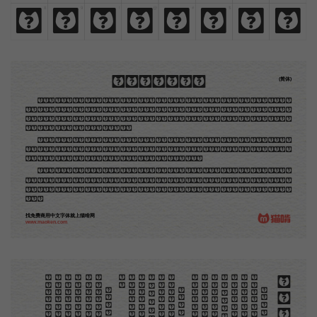
8
9
!
@
#
$
,
.
8
9
!
@
#
$
,
.
木刻创作法·序
(简体)
地不问东西，凡木刻的图版，向来是画管画，刻管刻，印管印的。中国用得最早，而照例也久经衰
退；清光绪中，英人傅兰雅氏编印《格致汇编》，插图就已非中国刻工所能刻，精细的必需由英国运了
图版来。那就是所谓「木口木刻」，也即「复制木刻」，和用在编给印度人读的英文书，后来也就移给
中国人读的英文书上的插画，是同类的。
那时我还是一个儿童，见了这些图，便震惊于它的精工活泼，当作宝贝看。到近几年，才知道西洋
还有一种由画家一手造成的版画，也就是原画，倘用木版，便叫作「创作木刻」，是艺术家直接的创作
品，毫不假手于刻者和印者的。现在我们所要绍介的，便是这一种。
但是至今没有一本讲说木刻的书，这才是第一本。虽然稍简略，却已经给了读者一个大意。由此发
展下去，路是广大得很。题材会丰富起来的，技艺也会精炼起来的，采取新法，加以中国旧日之所长，
还有开出一条新的路径来的希望。那时作者各将自己的本领和心得，贡献出来，中国的木刻界就会发生
光焰。
找免费商用中文字体就上猫啃网
www.maoken.com
。