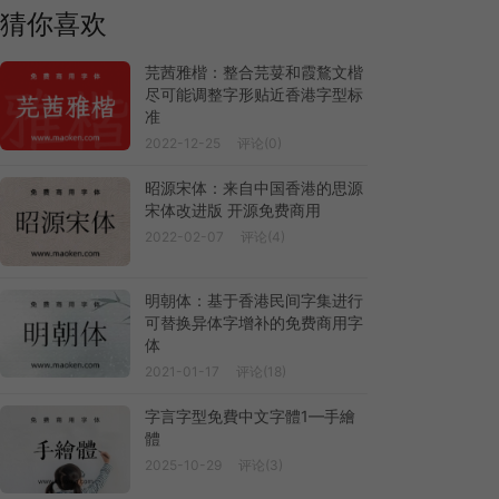
猜你喜欢
芫茜雅楷：整合芫荽和霞鶩文楷
尽可能调整字形贴近香港字型标
准
2022-12-25
评论(0)
昭源宋体：来自中国香港的思源
宋体改进版 开源免费商用
2022-02-07
评论(4)
明朝体：基于香港民间字集进行
可替换异体字增补的免费商用字
体
2021-01-17
评论(18)
字言字型免費中文字體1—手繪
體
2025-10-29
评论(3)