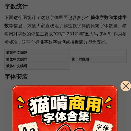
字数统计
下面这个图统计了这款字体里面包含多少个
简体字数
和
繁体字
数
等信息，方便大家直观地了解这款字体的简繁字体数量。猫
啃网对字数的评星主要以“GB/T 2312”与“五大码 (Big5)"作为参
考标准，这两个标准字数字做满或接近满分即为五星。
简体中文编码
简繁中文编码
统一码区段
繁体中文编码
字体安装
Tips：如果安装后在软件中找不到字体的
话，请尝试搜索其可能的名称
。如果你不会
安装字体或安装字体过程中出现问题，可以
查看
常见问题及解决办法
。