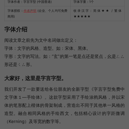
字体作者：字言字型 (中国香港)
字体字重：1个
字体授权：
作者声明
(企业、个人均可免费
收录汉字：简体
★★
/ 繁体
商用)
★★★★★
字体介绍
阅读文章之前先为文中名词做出定义：
字体：文字的风格、造型。如：宋体、黑体。
字形：文字的写法。如：“玄”的第一笔是点还是竖点，幺是ㄥㄙ
形还是ㄑㄙ形。
大家好，这里是字言字型。
我们开发了一款要送给各位朋友的全新字型《字言字型免费中
文字体１—手绘体》。这款字型采用了手绘涂鸦风格，并以宋
体的笔形配上楷体的骨架制成，营造出不同于其他单一风格的
造型。融合相同风格的手绘西文，包括精心设计的字距微调
（Kerning）及等宽的数字等。