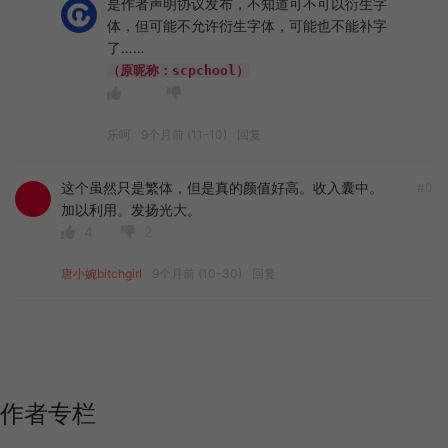
是作者声明协议发布，不知道可不可以衍生字
体，但可能不允许衍生字体，可能也不能补字
了……
（原昵称：scpchool）
乐呵
9个月前 (11-10)
回复
这个虽然只是繁体，但是真的颜值好高。收入囊中。
#0
加以利用。发扬光大。
4
2
唐小婉bitchgirl
9个月前 (10-30)
回复
作者专栏