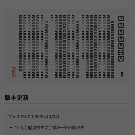
。
第
意
富
加
來
貢
。
驚
才
也
刻
者
種
。
畫
例
《
精
「
給
的
木刻創作法·序
但
是
至
今
沒
有
一
本
講
說
木
刻
的
書
，
這
才
是
一
本
。
雖
然
稍
簡
略
，
卻
已
經
給
了
讀
者
一
個
大
。
由
此
發
展
下
去
，
路
是
廣
大
得
很
。
題
材
會
豐
起
來
的
，
技
藝
也
會
精
煉
起
來
的
，
採
取
新
法
，
以
中
國
舊
日
之
所
長
，
還
有
開
出
一
條
新
的
路
徑
的
希
望
。
那
時
作
者
各
將
自
己
的
本
領
和
心
得
，
獻
出
來
，
中
國
的
木
刻
界
就
會
發
生
光
焰
那
時
我
還
是
一
個
兒
童
，
見
了
這
些
圖
，
便
震
於
它
的
精
工
活
潑
，
當
作
寶
貝
看
。
到
近
幾
年
，
知
道
西
洋
還
有
一
種
由
畫
家
一
手
造
成
的
版
畫
，
就
是
原
畫
，
倘
用
木
版
，
便
叫
作
「
創
作
木
」
，
是
藝
術
家
直
接
的
創
作
品
，
毫
不
假
手
於
刻
和
印
者
的
。
現
在
我
們
所
要
紹
介
的
，
便
是
這
一
地
不
問
東
西
，
凡
木
刻
的
圖
版
，
向
來
是
畫
管
，
刻
管
刻
，
印
管
印
的
。
中
國
用
得
最
早
，
而
照
也
久
經
衰
退
；
清
光
緒
中
，
英
人
傅
蘭
雅
氏
編
印
格
致
彙
編
》
，
插
圖
就
已
非
中
國
刻
工
所
能
刻
，
細
的
必
需
由
英
國
運
了
圖
版
來
。
那
就
是
所
謂
木
口
木
刻
」
，
也
即
「
複
製
木
刻
」
，
和
用
在
編
印
度
人
讀
的
英
文
書
，
後
來
也
就
移
給
中
國
人
讀
英
文
書
上
的
插
畫
，
是
同
類
的
(繁體)
版本更新
Ver 001.000(2025/10/24)
字言字型免費中文字體1—手繪體发布