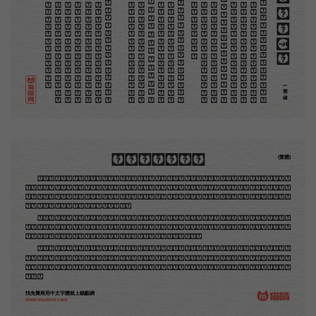
。
第
意
富
加
来
贡
惊
才
也
刻
者
种
。
画
例
《
精
「
给
的
木刻创作法·序
但
是
至
今
没
有
一
本
讲
说
木
刻
的
书
，
这
才
是
一
本
。
虽
然
稍
简
略
，
却
已
经
给
了
读
者
一
个
大
。
由
此
发
展
下
去
，
路
是
广
大
得
很
。
题
材
会
丰
起
来
的
，
技
艺
也
会
精
炼
起
来
的
，
采
取
新
法
，
以
中
国
旧
日
之
所
长
，
还
有
开
出
一
条
新
的
路
径
的
希
望
。
那
时
作
者
各
将
自
己
的
本
领
和
心
得
，
献
出
来
，
中
国
的
木
刻
界
就
会
发
生
光
焰
那
时
我
还
是
一
个
儿
童
，
见
了
这
些
图
，
便
震
于
它
的
精
工
活
泼
，
当
作
宝
贝
看
。
到
近
几
年
，
知
道
西
洋
还
有
一
种
由
画
家
一
手
造
成
的
版
画
，
就
是
原
画
，
倘
用
木
版
，
便
叫
作
「
创
作
木
」
，
是
艺
术
家
直
接
的
创
作
品
，
毫
不
假
手
于
刻
和
印
者
的
。
现
在
我
们
所
要
绍
介
的
，
便
是
这
一
地
不
问
东
西
，
凡
木
刻
的
图
版
，
向
来
是
画
管
，
刻
管
刻
，
印
管
印
的
。
中
国
用
得
最
早
，
而
照
也
久
经
衰
退
；
清
光
绪
中
，
英
人
傅
兰
雅
氏
编
印
格
致
汇
编
》
，
插
图
就
已
非
中
国
刻
工
所
能
刻
，
细
的
必
需
由
英
国
运
了
图
版
来
。
那
就
是
所
谓
木
口
木
刻
」
，
也
即
「
复
制
木
刻
」
，
和
用
在
编
印
度
人
读
的
英
文
书
，
后
来
也
就
移
给
中
国
人
读
英
文
书
上
的
插
画
，
是
同
类
的
(简体)
木刻創作法·序
(繁體)
地不問東西，凡木刻的圖版，向來是畫管畫，刻管刻，印管印的。中國用得最早，而照例也久經衰
退；清光緒中，英人傅蘭雅氏編印《格致彙編》，插圖就已非中國刻工所能刻，精細的必需由英國運了
圖版來。那就是所謂「木口木刻」，也即「複製木刻」，和用在編給印度人讀的英文書，後來也就移給
中國人讀的英文書上的插畫，是同類的。
那時我還是一個兒童，見了這些圖，便震驚於它的精工活潑，當作寶貝看。到近幾年，才知道西洋
還有一種由畫家一手造成的版畫，也就是原畫，倘用木版，便叫作「創作木刻」，是藝術家直接的創作
品，毫不假手於刻者和印者的。現在我們所要紹介的，便是這一種。
但是至今沒有一本講說木刻的書，這才是第一本。雖然稍簡略，卻已經給了讀者一個大意。由此發
展下去，路是廣大得很。題材會豐富起來的，技藝也會精煉起來的，採取新法，加以中國舊日之所長，
還有開出一條新的路徑來的希望。那時作者各將自己的本領和心得，貢獻出來，中國的木刻界就會發生
光焰。
找免費商用中文字體就上貓齦網
www.maoken.com