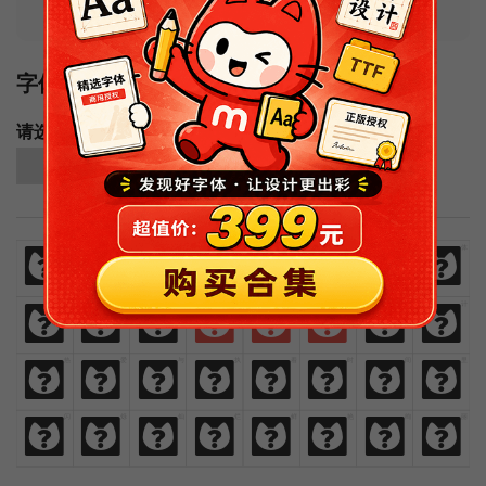
字体样例
请选择字体字重进行预览：
简体中文样例
免
费
商
业
汉
语
字
体
免
费
商
业
汉
语
字
体
欢
迎
来
猫
啃
网
设
计
欢
迎
来
猫
啃
网
设
计
热
爱
与
执
着
时
间
里
热
爱
与
执
着
时
间
里
闪
烁
灿
烂
鲜
艳
绚
丽
闪
烁
灿
烂
鲜
艳
绚
丽