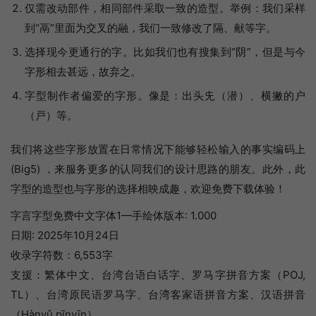
仅需改动部件，相同部件采取一致的造型。举例：我们采样
到“鬲”里面为交叉的融，我们一致修改了隔、献等字。
选择现今更通行的字。比如我们也有搜集到“阴”，但是与今
字形相去甚远，故弃之。
字型制作者偏爱的字形。像是：出头兂（潜）、横撇的户
（戸）等。
我们将这些字形放置在日常情况下能够轻松输入的事实编码上
(Big5) ，来服务更多的认同我们的设计思路的朋友。此外，此
字型的造型也与字形的选择相映成趣，欢迎免费下载体验！
字言字型免费中文字体1—手绘体版本: 1.000
日期: 2025年10月24日
收录字符数：6,553字
支援：繁体中文、台湾台语白话字、罗马字拼音方案（POJ,
TL）、台湾原民语罗马字、台湾客家语拼音方案、汉语拼音
（Hànyǔ pīnyīn）