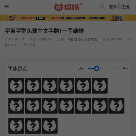
登录 | 注册
字言字型免費中文字體1—手繪體
2025-10-29
来源：
cjkfonts
分类：
中国香港
/
免费中文
阅读(33769)
下
载(3476)
评论(3)
字体预览
A-
A+
猫笔千锤岁月
长，啃文万遍见
真功。