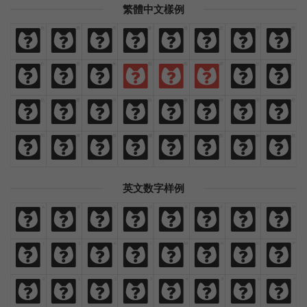
繁體中文樣例
免
費
商
業
漢
語
字
體
免
費
商
業
漢
語
字
體
歡
迎
來
貓
啃
網
設
計
歡
迎
來
貓
啃
網
設
計
熱
愛
與
執
著
時
間
裡
熱
愛
與
執
著
時
間
裡
閃
爍
燦
爛
鮮
豔
絢
麗
閃
爍
燦
爛
鮮
豔
絢
麗
英文数字样例
A
B
C
D
E
F
G
H
A
B
C
D
E
F
G
H
I
J
K
L
M
N
O
P
I
J
K
L
M
N
O
P
0
1
2
3
4
5
6
7
0
1
2
3
4
5
6
7